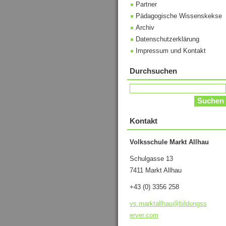
Partner
Pädagogische Wissenskekse
Archiv
Datenschutzerklärung
Impressum und Kontakt
Durchsuchen
Kontakt
Volksschule Markt Allhau
Schulgasse 13
7411 Markt Allhau
+43 (0) 3356 258
vs.markt
allhau@b
ildungss
erver.co
m