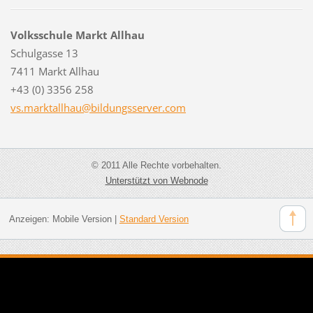
Volksschule Markt Allhau
Schulgasse 13
7411 Markt Allhau
+43 (0) 3356 258
vs.markt
allhau@b
ildungss
erver.co
m
© 2011 Alle Rechte vorbehalten.
Unterstützt von Webnode
Anzeigen:
Mobile Version
|
Standard Version