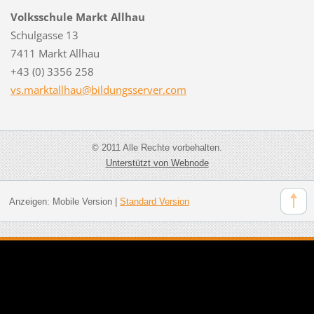
Volksschule Markt Allhau
Schulgasse 13
7411 Markt Allhau
+43 (0) 3356 258
vs.markt
allhau@b
ildungss
erver.co
m
© 2011 Alle Rechte vorbehalten.
Unterstützt von Webnode
Anzeigen:
Mobile Version
|
Standard Version