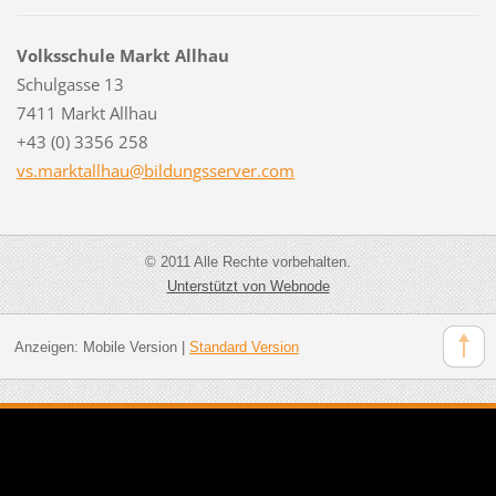
Volksschule Markt Allhau
Schulgasse 13
7411 Markt Allhau
+43 (0) 3356 258
vs.markt
allhau@b
ildungss
erver.co
m
© 2011 Alle Rechte vorbehalten.
Unterstützt von Webnode
Anzeigen:
Mobile Version
|
Standard Version